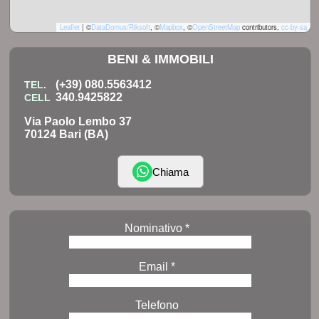
Leaflet
|
©
DataDomus/Riksoft
, ©
Mapbox
, ©
OpenStreetMap
contributors,
cc-by-sa
BENI & IMMOBILI
(+39) 080.5563412
TEL.
340.9425822
CELL
Via Paolo Lembo 37
70124 Bari (BA)
Chiama
Nominativo *
Email *
Telefono